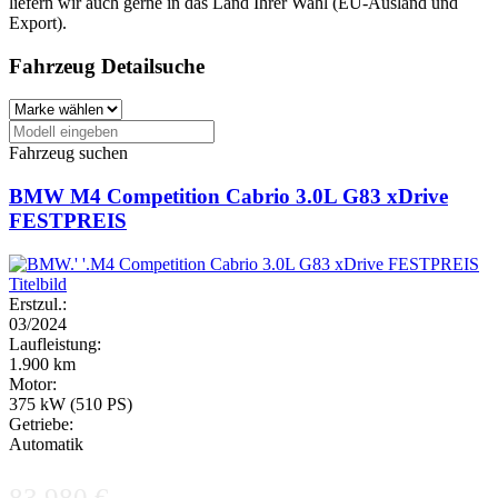
liefern wir auch gerne in das Land Ihrer Wahl (EU-Ausland und
Export).
Fahrzeug Detailsuche
Fahrzeug suchen
BMW M4 Competition Cabrio 3.0L G83 xDrive
FESTPREIS
Erstzul.:
03/2024
Laufleistung:
1.900 km
Motor:
375 kW (510 PS)
Getriebe:
Automatik
83.980 €